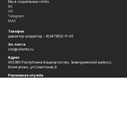
Мы в социальных сетях
ВК
ОК
Telegram
MAX
Телефон
директор-редактор - 8(34785)2-11-45
Эл. почта
zori@ufamts.ru
Адрес
453380 Республика Башкортостан, Зианчуринский район,с.
Исянгулово, ул.Советская,9.
Рекламная служба
8(34785)2-11-09
Редакция
8(34785)2-11-25
Приемная
8(34785)2-11-45
Отдел кадров
2-11-89