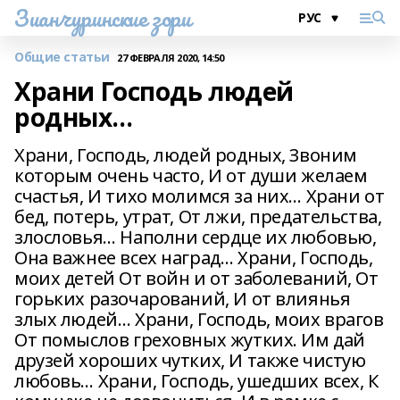
Зианчуринские зори
Общие статьи
27 ФЕВРАЛЯ 2020, 14:50
Храни Господь людей
родных...
Храни, Господь, людей родных, Звоним
которым очень часто, И от души желаем
счастья, И тихо молимся за них… Храни от
бед, потерь, утрат, От лжи, предательства,
злословья… Наполни сердце их любовью,
Она важнее всех наград… Храни, Господь,
моих детей От войн и от заболеваний, От
горьких разочарований, И от влиянья
злых людей… Храни, Господь, моих врагов
От помыслов греховных жутких. Им дай
друзей хороших чутких, И также чистую
любовь… Храни, Господь, ушедших всех, К