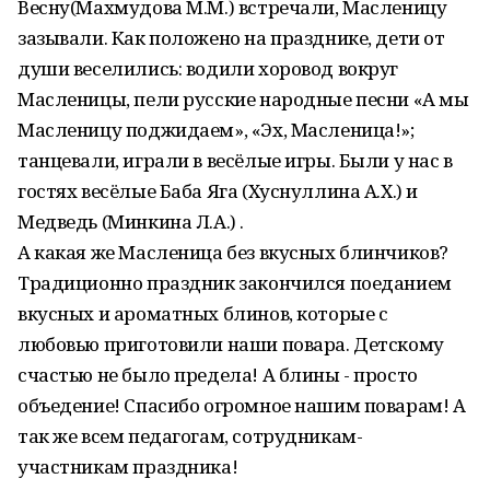
Весну(Махмудова М.М.) встречали, Масленицу
зазывали. Как положено на празднике, дети от
души веселились: водили хоровод вокруг
Масленицы, пели русские народные песни «А мы
Масленицу поджидаем», «Эх, Масленица!»;
танцевали, играли в весёлые игры. Были у нас в
гостях весёлые Баба Яга (Хуснуллина А.Х.) и
Медведь (Минкина Л.А.) .
А какая же Масленица без вкусных блинчиков?
Традиционно праздник закончился поеданием
вкусных и ароматных блинов, которые с
любовью приготовили наши повара. Детскому
счастью не было предела! А блины - просто
объедение! Спасибо огромное нашим поварам! А
так же всем педагогам, сотрудникам-
участникам праздника!