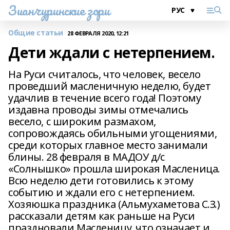
Зианчуринские зори
Общие статьи
28 ФЕВРАЛЯ 2020, 12:21
Дети ждали с нетерпением.
На Руси считалось, что человек, весело
проведший масленичную неделю, будет
удачлив в течение всего года! Поэтому
издавна проводы зимы отмечались
весело, с широким размахом,
сопровождаясь обильными угощениями,
среди которых главное место занимали
блины. 28 февраля в МАДОУ д/с
«Солнышко» прошла широкая Масленица.
Всю неделю дети готовились к этому
событию и ждали его с нетерпением.
Хозяюшка праздника (Альмухаметова С.З.)
рассказали детям как раньше на Руси
праздновали Масленицу, что означает и