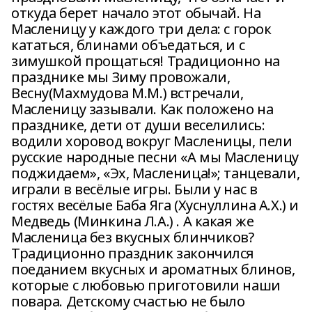
откуда берет начало этот обычай. На
Масленицу у каждого три дела: с горок
кататься, блинами объедаться, и с
зимушкой прощаться! Традиционно на
празднике мы Зиму провожали,
Весну(Махмудова М.М.) встречали,
Масленицу зазывали. Как положено на
празднике, дети от души веселились:
водили хоровод вокруг Масленицы, пели
русские народные песни «А мы Масленицу
поджидаем», «Эх, Масленица!»; танцевали,
играли в весёлые игры. Были у нас в
гостях весёлые Баба Яга (Хуснуллина А.Х.) и
Медведь (Минкина Л.А.) . А какая же
Масленица без вкусных блинчиков?
Традиционно праздник закончился
поеданием вкусных и ароматных блинов,
которые с любовью приготовили наши
повара. Детскому счастью не было