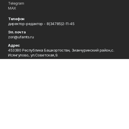
Telegram
MAX
Телефон
директор-редактор - 8(34785)2-11-45
Эл. почта
zori@ufamts.ru
Адрес
453380 Республика Башкортостан, Зианчуринский район,с.
Исянгулово, ул.Советская,9.
Рекламная служба
8(34785)2-11-09
Редакция
8(34785)2-11-25
Приемная
8(34785)2-11-45
Отдел кадров
2-11-89