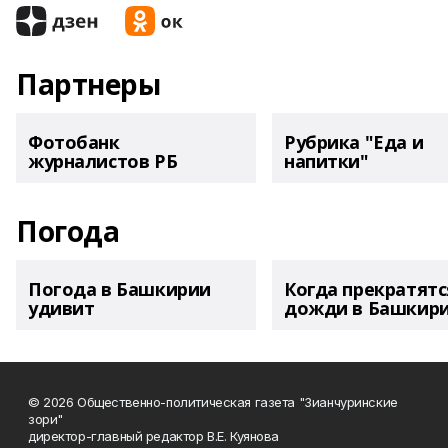
Партнеры
Фотобанк
Рубрика "Еда и
журналистов РБ
напитки"
Погода
Погода в Башкирии
Когда прекратятс
удивит
дожди в Башкир
© 2026 Общественно-политическая газета "Зианчуринские
зори"
директор-главный редактор В.Е. Куянова