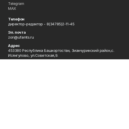
Telegram
MAX
Телефон
директор-редактор - 8(34785)2-11-45
Эл. почта
zori@ufamts.ru
Адрес
453380 Республика Башкортостан, Зианчуринский район,с.
Исянгулово, ул.Советская,9.
Рекламная служба
8(34785)2-11-09
Редакция
8(34785)2-11-25
Приемная
8(34785)2-11-45
Отдел кадров
2-11-89