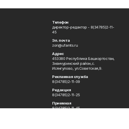
Телефон
директор-редактор - 8(34785)2-11-
45
Эл. почта
zori@ufamts.ru
Адрес
453380 Республика Башкортостан,
Зианчуринский район,с.
Исянгулово, ул.Советская,9.
Рекламная служба
8(34785)2-11-09
Редакция
8(34785)2-11-25
Приемная
8(34785)2-11-45
Отдел кадров
2-11-89