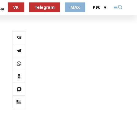
VK
Telegram
MAX
но