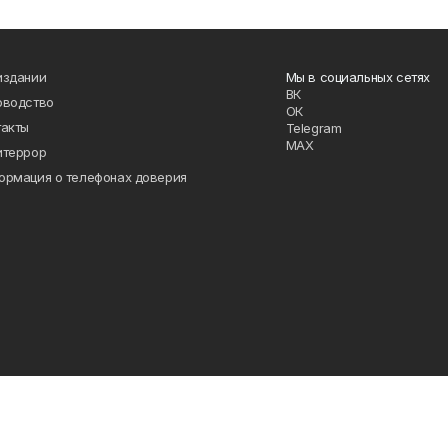
издании
Мы в социальных сетях
ВК
оводство
ОК
такты
Telegram
MAX
итеррор
ормация о телефонах доверия