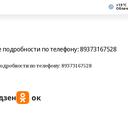
+19 °С
Облач
се подробности по телефону: 89373167528
подробности по телефону: 89373167528