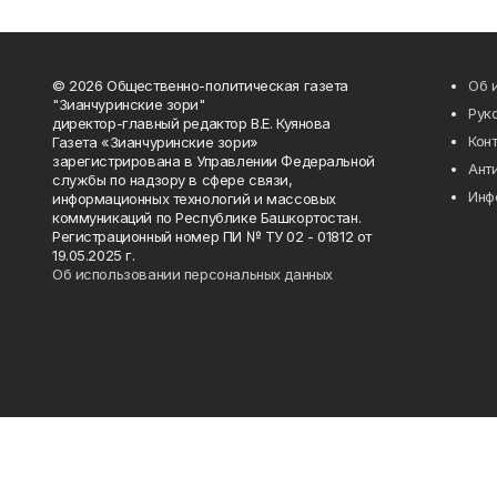
© 2026 Общественно-политическая газета
Об 
"Зианчуринские зори"
Рук
директор-главный редактор В.Е. Куянова
Кон
Газета «Зианчуринские зори»
зарегистрирована в Управлении Федеральной
Ант
службы по надзору в сфере связи,
Инф
информационных технологий и массовых
коммуникаций по Республике Башкортостан.
Регистрационный номер ПИ № ТУ 02 - 01812 от
19.05.2025 г.
Об использовании персональных данных