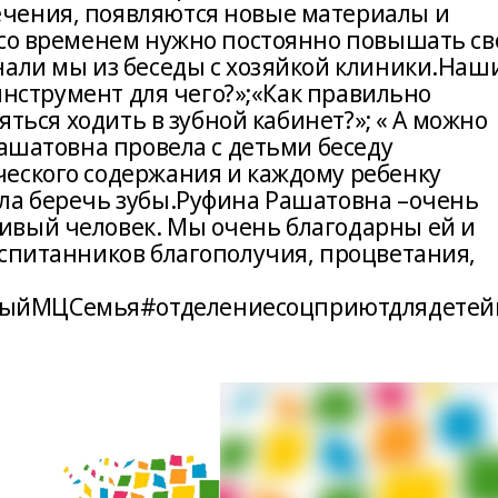
чения, появляются новые материалы и
 со временем нужно постоянно повышать св
нали мы из беседы с хозяйкой клиники.Наш
 инструмент для чего?»;«Как правильно
ояться ходить в зубной кабинет?»; « А можно
Рашатовна провела с детьми беседу
еского содержания и каждому ребенку
ла беречь зубы.Руфина Рашатовна –очень
ивый человек. Мы очень благодарны ей и
оспитанников благополучия, процветания,
ыйМЦСемья#отделениесоцприютдлядетейи