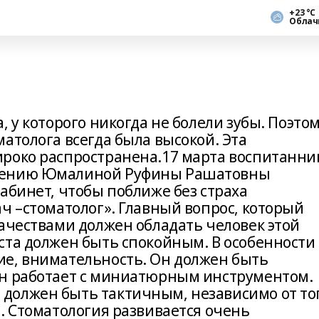
+23 °С
Облач
 у которого никогда не болели зубы. Поэто
атолога всегда была высокой. Эта
роко распространена.17 марта воспитанни
шению Юмалиной Руфины Рашатовны
абинет, чтобы поближе без страха
ч –стоматолог». Главный вопрос, который
качествами должен обладать человек этой
ста должен быть спокойным. В особенности
е, внимательность. Он должен быть
он работает с миниатюрным инструментом.
должен быть тактичным, независимо от тог
. Стоматология развивается очень