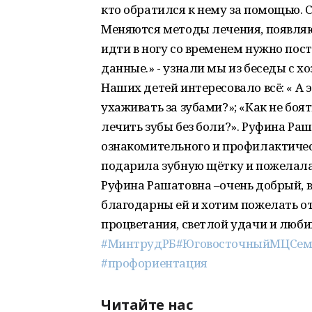
кто обратился к нему за помощью. 
Меняются методы лечения, появля
идти в ногу со временем нужно по
данные.» - узнали мы из беседы с х
Наших детей интересовало всё: « А 
ухаживать за зубами?»; «Как не боят
лечить зубы без боли?». Руфина Ра
ознакомительного и профилактичес
подарила зубную щётку и пожелала
Руфина Рашатовна –очень добрый, 
благодарны ей и хотим пожелать от
процветания, светлой удачи и люб
#МинтрудРБ
#ЮговосточныйМЦСем
#профориентация
Читайте нас