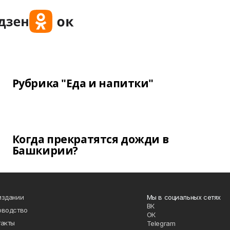
Рубрика "Еда и напитки"
Когда прекратятся дожди в
Башкирии?
издании
Мы в социальных сетях
ВК
оводство
ОК
такты
Telegram