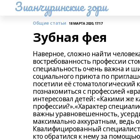
Зианчуринские зори
Общие статьи
18 МАРТА 2020, 17:17
Зубная фея
Наверное, сложно найти человека,
востребованность профессии стом
специальность очень важна и ши
социального приюта по пригла
посетили её стоматологический к
познакомиться с профессией «вра
интересовал детей: «Какими же 
профессии?».«Характер специали
важны уравновешенность, усерди
максимально аккуратным, ведь 
Квалифицированный специалист 
кто обратился к нему за помощью