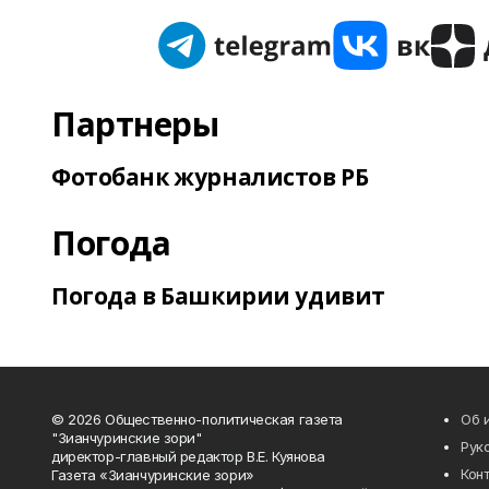
Партнеры
Фотобанк журналистов РБ
Погода
Погода в Башкирии удивит
© 2026 Общественно-политическая газета
Об 
"Зианчуринские зори"
Рук
директор-главный редактор В.Е. Куянова
Кон
Газета «Зианчуринские зори»