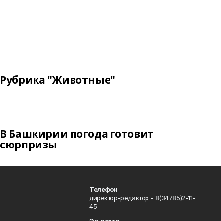
Рубрика "Животные"
В Башкирии погода готовит
сюрпризы
Телефон
директор-редактор - 8(34785)2-11-
45
Эл. почта