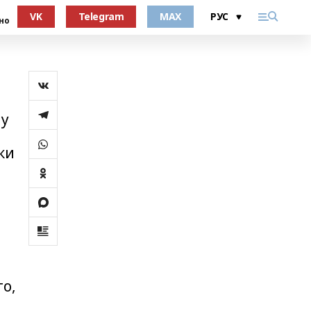
VK
Telegram
MAX
но
му
ки
о,