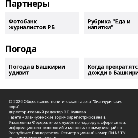
Партнеры
Фотобанк
Рубрика "Еда и
журналистов РБ
напитки"
Погода
Погода в Башкирии
Когда прекратятс
удивит
дожди в Башкир
© 2026 Общественно-политическая газета "Зианчуринские
зори"
директор-главный редактор В.Е. Куянова
Газета «Зианчуринские зори» зарегистрирована в
Управлении Федеральной службы по надзору в сфере связи,
информационных технологий и массовых коммуникаций по
Республике Башкортостан. Регистрационный номер ПИ № ТУ