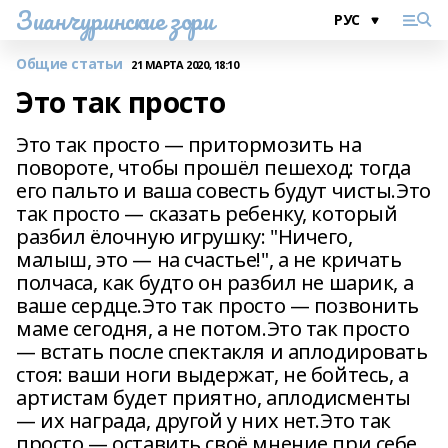
Зианчуринские зори
Общие статьи
21 МАРТА 2020, 18:10
Это так просто
Это так просто — притормозить на
повороте, чтобы прошёл пешеход: тогда
его пальто и ваша совесть будут чисты.Это
так просто — сказать ребенку, который
разбил ёлочную игрушку: "Ничего,
малыш, это — на счастье!", а не кричать
полчаса, как будто он разбил не шарик, а
ваше сердце.Это так просто — позвонить
маме сегодня, а не потом.Это так просто
— встать после спектакля и аплодировать
стоя: ваши ноги выдержат, не бойтесь, а
артистам будет приятно, аплодисменты
— их награда, другой у них нет.Это так
просто — оставить своё мнение при себе,