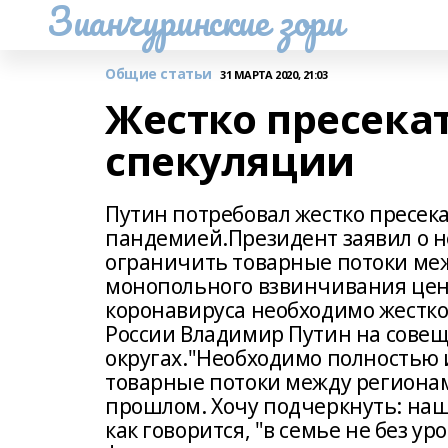
Зианчуринские зори
Общие статьи
31 МАРТА 2020, 21:03
Жестко пресека
спекуляции
Путин потребовал жестко пресек
пандемией.Президент заявил о 
ограничить товарные потоки ме
монопольного взвинчивания цен
коронавируса необходимо жестко
России Владимир Путин на сове
округах."Необходимо полностью
товарные потоки между регионами
прошлом. Хочу подчеркнуть: наша
как говорится, "в семье не без у