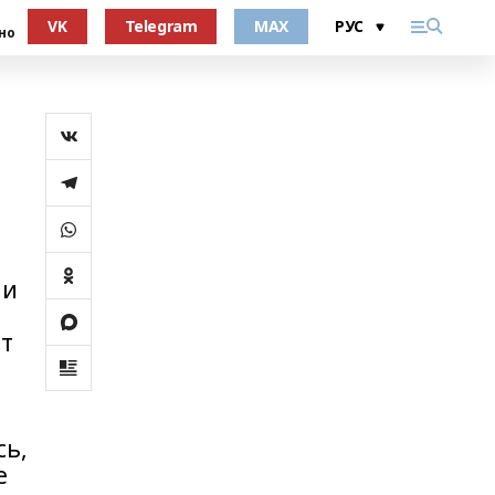
VK
Telegram
MAX
но
 и
нт
сь,
е