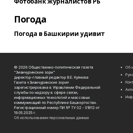
Фотобанк журналистов РБ
Погода
Погода в Башкирии удивит
© 2026 Общественно-политическая газета
Об 
"Зианчуринские зори"
Рук
директор-главный редактор В.Е. Куянова
Кон
Газета «Зианчуринские зори»
зарегистрирована в Управлении Федеральной
Ант
службы по надзору в сфере связи,
Инф
информационных технологий и массовых
коммуникаций по Республике Башкортостан.
Регистрационный номер ПИ № ТУ 02 - 01812 от
19.05.2025 г.
Об использовании персональных данных