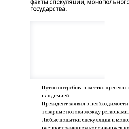
факты спекуляции, монопольного 
государства.
Путин потребовал жестко пресекат
пандемией.
Президент заявил о необходимост
товарные потоки между регионами.
Любые попытки спекуляции и моноп
распространением коронавируса нео