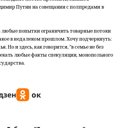
димир Путин на совещании с полпредами в
 любые попытки ограничить товарные потоки
акое в недалеком прошлом. Хочу подчеркнуть:
. Но и здесь, как говорится, "в семье не без
секать любые факты спекуляции, монопольного
осударства.