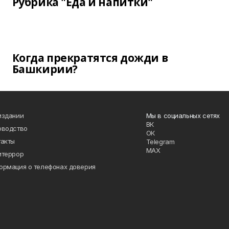
Рубрика "Еда и напитки"
Когда прекратятся дожди в
Башкирии?
издании
Мы в социальных сетях
ВК
оводство
ОК
такты
Telegram
MAX
итеррор
ормация о телефонах доверия