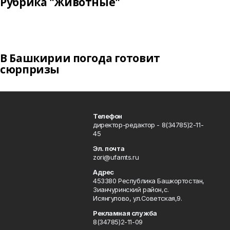
Рубрика "Животные"
В Башкирии погода готовит
сюрпризы
Телефон
директор-редактор - 8(34785)2-11-
45
Эл. почта
zori@ufamts.ru
Адрес
453380 Республика Башкортостан,
Зианчуринский район,с.
Исянгулово, ул.Советская,9.
Рекламная служба
8(34785)2-11-09