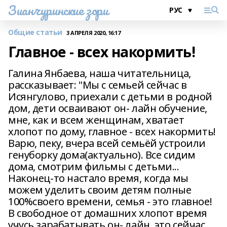
Зианчуринские зори
Общие статьи
3 АПРЕЛЯ 2020, 16:17
Главное - всех накормить!
Галина Янбаева, наша читательница,
рассказывает: "Мы с семьей сейчас в
Исянгулово, приехали с детьми в родной
дом, дети осваивают он- лайн обучение,
мне, как и всем женщинам, хватает
хлопот по дому, главное - всех накормить!
Варю, пеку, вчера всей семьёй устроили
генуборку дома(актуально). Все сидим
дома, смотрим фильмы с детьми...
Наконец-то настало время, когда мы
можем уделить своим детям полные
100%своего времени, семья - это главное!
В свободное от домашних хлопот время
учусь зарабатывать он- лайн, это сейчас