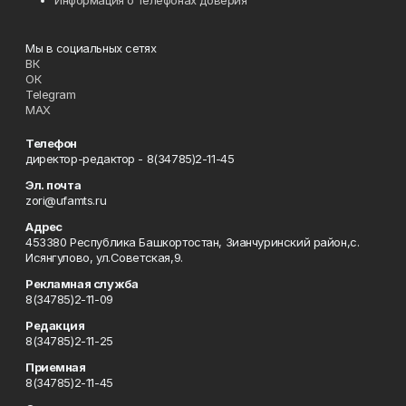
Информация о телефонах доверия
Мы в социальных сетях
ВК
ОК
Telegram
MAX
Телефон
директор-редактор - 8(34785)2-11-45
Эл. почта
zori@ufamts.ru
Адрес
453380 Республика Башкортостан, Зианчуринский район,с.
Исянгулово, ул.Советская,9.
Рекламная служба
8(34785)2-11-09
Редакция
8(34785)2-11-25
Приемная
8(34785)2-11-45