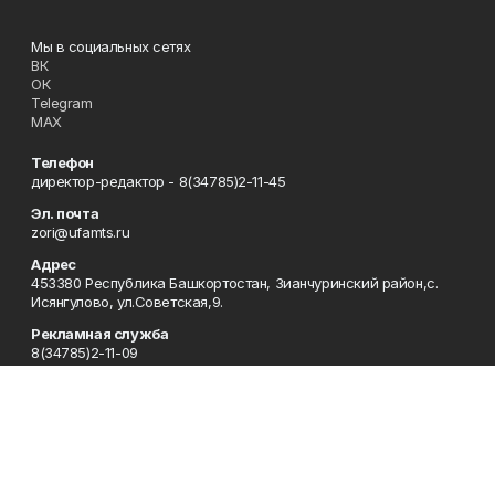
Мы в социальных сетях
ВК
ОК
Telegram
MAX
Телефон
директор-редактор - 8(34785)2-11-45
Эл. почта
zori@ufamts.ru
Адрес
453380 Республика Башкортостан, Зианчуринский район,с.
Исянгулово, ул.Советская,9.
Рекламная служба
8(34785)2-11-09
Редакция
8(34785)2-11-25
Приемная
8(34785)2-11-45
Отдел кадров