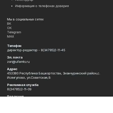
Информация о телефонах доверия
Мы в социальных сетях
ВК
ОК
Telegram
MAX
Телефон
директор-редактор - 8(34785)2-11-45
Эл. почта
zori@ufamts.ru
Адрес
453380 Республика Башкортостан, Зианчуринский район,с.
Исянгулово, ул.Советская,9.
Рекламная служба
8(34785)2-11-09
Редакция
8(34785)2-11-25
Приемная
8(34785)2-11-45