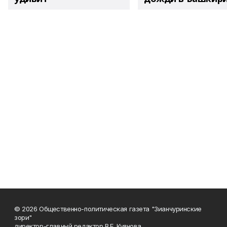
© 2026 Общественно-политическая газета "Зианчуринские
зори"
директор-главный редактор В.Е. Куянова