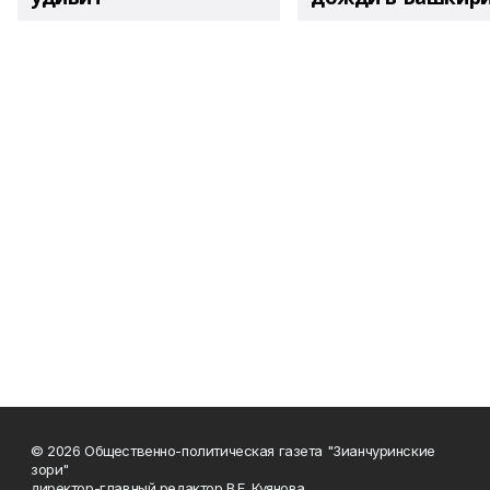
© 2026 Общественно-политическая газета "Зианчуринские
зори"
директор-главный редактор В.Е. Куянова