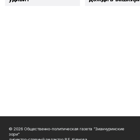
© 2026 Общественно-политическая газета "Зианчуринские
зори"
директор-главный редактор В.Е. Куянова