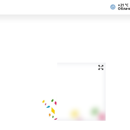
+21 °С
Облач