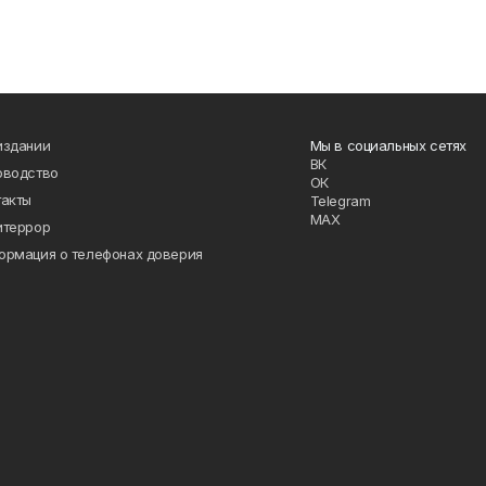
издании
Мы в социальных сетях
ВК
оводство
ОК
такты
Telegram
MAX
итеррор
ормация о телефонах доверия