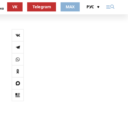
VK
Telegram
MAX
но