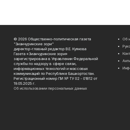
© 2026 Общественно-политическая газета
Об 
"Зианчуринские зори"
Рук
директор-главный редактор В.Е. Куянова
Кон
Газета «Зианчуринские зори»
зарегистрирована в Управлении Федеральной
Ант
службы по надзору в сфере связи,
Инф
информационных технологий и массовых
коммуникаций по Республике Башкортостан.
Регистрационный номер ПИ № ТУ 02 - 01812 от
19.05.2025 г.
Об использовании персональных данных