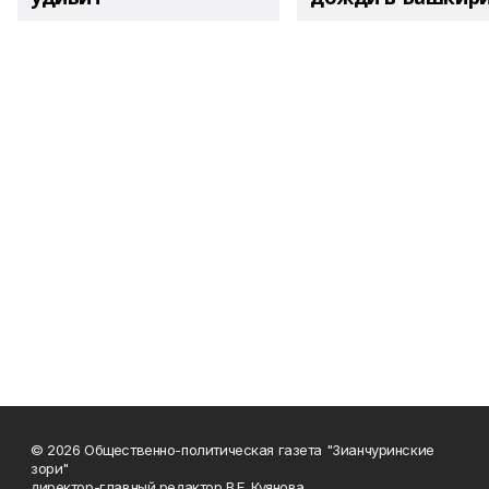
© 2026 Общественно-политическая газета "Зианчуринские
зори"
директор-главный редактор В.Е. Куянова