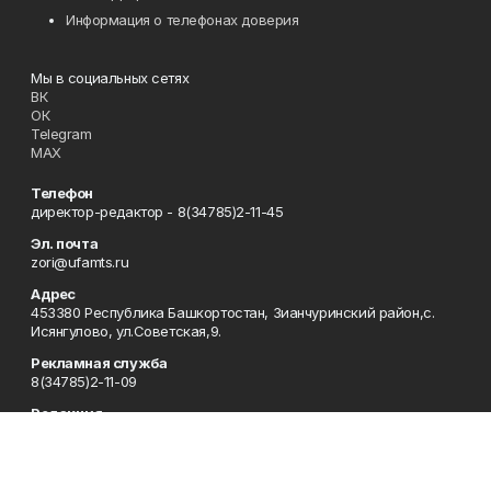
Информация о телефонах доверия
Мы в социальных сетях
ВК
ОК
Telegram
MAX
Телефон
директор-редактор - 8(34785)2-11-45
Эл. почта
zori@ufamts.ru
Адрес
453380 Республика Башкортостан, Зианчуринский район,с.
Исянгулово, ул.Советская,9.
Рекламная служба
8(34785)2-11-09
Редакция
8(34785)2-11-25
Приемная
8(34785)2-11-45