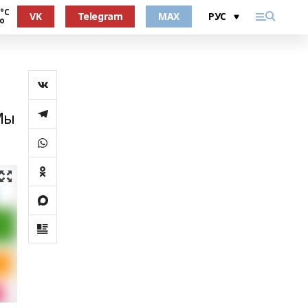
 °С
VK
Telegram
MAX
о
Мы