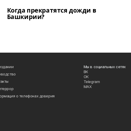
Когда прекратятся дожди в
Башкирии?
издании
Мы в социальных сетях
ВК
оводство
ОК
такты
Telegram
MAX
итеррор
ормация о телефонах доверия