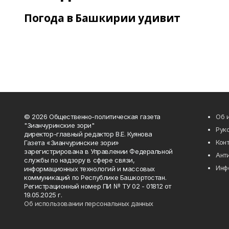
Погода в Башкирии удивит
© 2026 Общественно-политическая газета
Об 
"Зианчуринские зори"
Рук
директор-главный редактор В.Е. Куянова
Кон
Газета «Зианчуринские зори»
зарегистрирована в Управлении Федеральной
Ант
службы по надзору в сфере связи,
Инф
информационных технологий и массовых
коммуникаций по Республике Башкортостан.
Регистрационный номер ПИ № ТУ 02 - 01812 от
19.05.2025 г.
Об использовании персональных данных