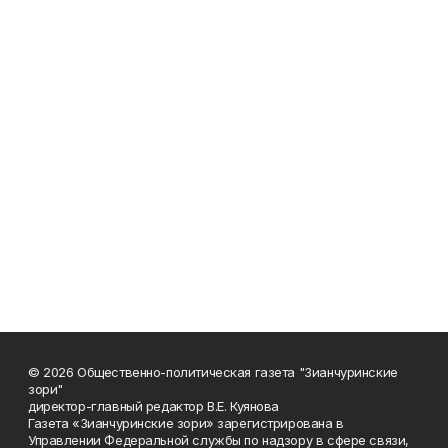
© 2026 Общественно-политическая газета "Зианчуринские
зори"
директор-главный редактор В.Е. Куянова
Газета «Зианчуринские зори» зарегистрирована в
Управлении Федеральной службы по надзору в сфере связи,