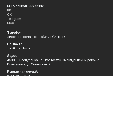
Мы в социальных сетях
ВК
ОК
Telegram
MAX
Телефон
директор-редактор - 8(34785)2-11-45
Эл. почта
zori@ufamts.ru
Адрес
453380 Республика Башкортостан, Зианчуринский район,с.
Исянгулово, ул.Советская,9.
Рекламная служба
8(34785)2-11-09
Редакция
8(34785)2-11-25
Приемная
8(34785)2-11-45
Отдел кадров
2-11-89