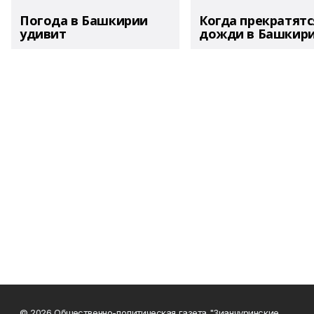
Погода в Башкирии
Когда прекратятс
удивит
дожди в Башкир
© 2026 Общественно-политическая газета "Зианчуринские