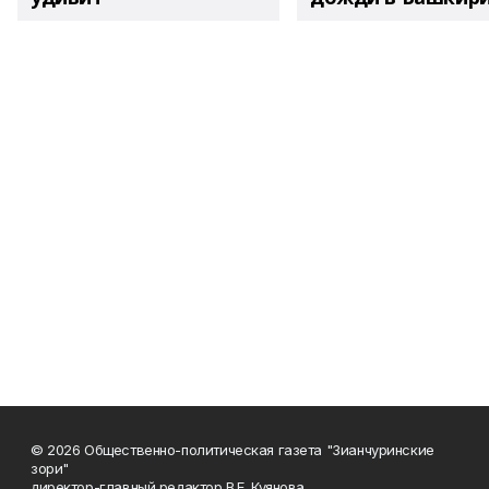
© 2026 Общественно-политическая газета "Зианчуринские
зори"
директор-главный редактор В.Е. Куянова