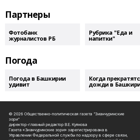
Партнеры
Фотобанк
Рубрика "Еда и
журналистов РБ
напитки"
Погода
Погода в Башкирии
Когда прекратятс
удивит
дожди в Башкир
© 2026 Общественно-политическая газета "Зианчуринские
зори"
директор-главный редактор В.Е. Куянова
Газета «Зианчуринские зори» зарегистрирована в
Управлении Федеральной службы по надзору в сфере связи,