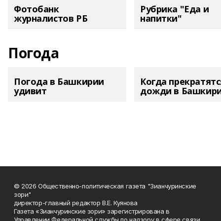
Фотобанк
Рубрика "Еда и
журналистов РБ
напитки"
Погода
Погода в Башкирии
Когда прекратятс
удивит
дожди в Башкир
© 2026 Общественно-политическая газета "Зианчуринские
зори"
директор-главный редактор В.Е. Куянова
Газета «Зианчуринские зори» зарегистрирована в
Управлении Федеральной службы по надзору в сфере связи,