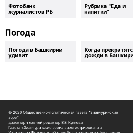
Фотобанк
Рубрика "Еда и
журналистов РБ
напитки"
Погода
Погода в Башкирии
Когда прекратятс
удивит
дожди в Башкир
© 2026 Общественно-политическая газета "Зианчуринские
зори"
директор-главный редактор В.Е. Куянова
Газета «Зианчуринские зори» зарегистрирована в
Управлении Федеральной службы по надзору в сфере связи,