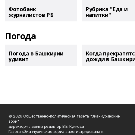
Фотобанк
Рубрика "Еда и
журналистов РБ
напитки"
Погода
Погода в Башкирии
Когда прекратятс
удивит
дожди в Башкир
© 2026 Общественно-политическая газета "Зианчуринские
зори"
директор-главный редактор В.Е. Куянова
Газета «Зианчуринские зори» зарегистрирована в