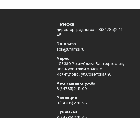
Телефон
директор-редактор - 8(34785)2-11-
45
Эл. почта
zori@ufamts.ru
Адрес
453380 Республика Башкортостан,
Зианчуринский район,с.
Исянгулово, ул.Советская,9.
Рекламная служба
8(34785)2-11-09
Редакция
8(34785)2-11-25
Приемная
8(34785)2-11-45
Отдел кадров
2-11-89