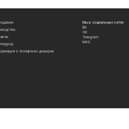
издании
Мы в социальных сетях
ВК
оводство
ОК
такты
Telegram
MAX
итеррор
ормация о телефонах доверия