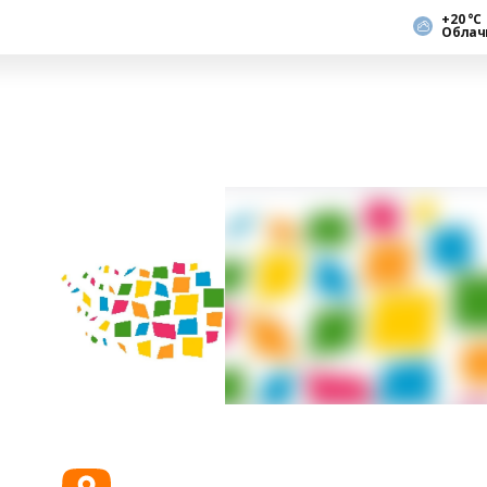
+20 °С
Облач