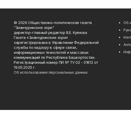
© 2026 Общественно-политическая газета
Об 
"Зианчуринские зори"
Рук
директор-главный редактор В.Е. Куянова
Кон
Газета «Зианчуринские зори»
зарегистрирована в Управлении Федеральной
Ант
службы по надзору в сфере связи,
Инф
информационных технологий и массовых
коммуникаций по Республике Башкортостан.
Регистрационный номер ПИ № ТУ 02 - 01812 от
19.05.2025 г.
Об использовании персональных данных