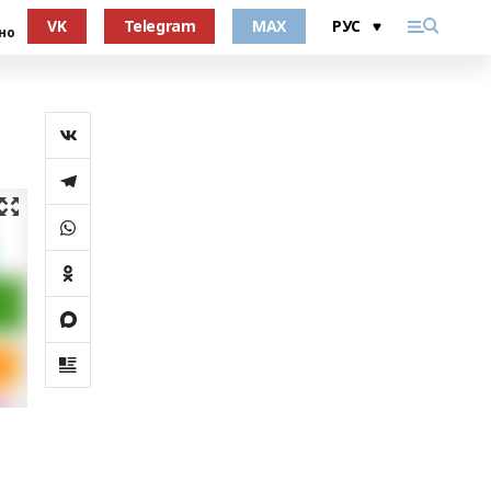
VK
Telegram
MAX
но