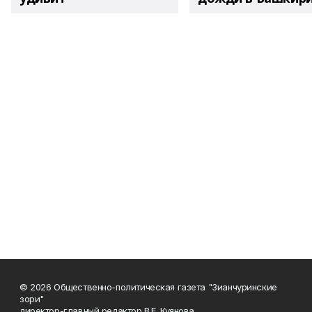
© 2026 Общественно-политическая газета "Зианчуринские
зори"
директор-главный редактор В.Е. Куянова