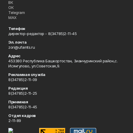
ВК
ОК
Telegram
MAX
Телефон
директор-редактор - 8(34785)2-11-45
Эл. почта
zori@ufamts.ru
Адрес
453380 Республика Башкортостан, Зианчуринский район,с.
Исянгулово, ул.Советская,9.
Рекламная служба
8(34785)2-11-09
Редакция
8(34785)2-11-25
Приемная
8(34785)2-11-45
Отдел кадров
2-11-89