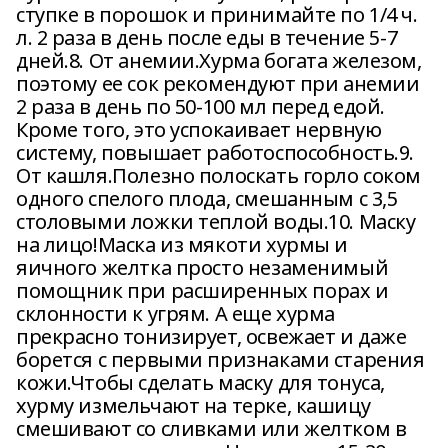
ступке в порошок и принимайте по 1/4 ч.
л. 2 раза в день после еды в течение 5-7
дней.8. От анемии.Хурма богата железом,
поэтому ее сок рекомендуют при анемии
2 раза в день по 50-100 мл перед едой.
Кроме того, это успокаивает нервную
систему, повышает работоспособность.9.
От кашля.Полезно полоскать горло соком
одного спелого плода, смешанным с 3,5
столовыми ложки теплой воды.10. Маску
на лицо!Маска из мякоти хурмы и
яичного желтка просто незаменимый
помощник при расширенных порах и
склонности к угрям. А еще хурма
прекрасно тонизирует, освежает и даже
борется с первыми признаками старения
кожи.Чтобы сделать маску для тонуса,
хурму измельчают на терке, кашицу
смешивают со сливками или желтком в