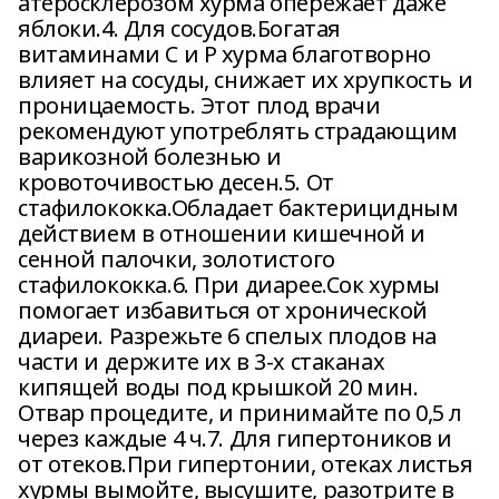
атеросклерозом хурма опережает даже
яблоки.4. Для сосудов.Богатая
витаминами С и Р хурма благотворно
влияет на сосуды, снижает их хрупкость и
проницаемость. Этот плод врачи
рекомендуют употреблять страдающим
варикозной болезнью и
кровоточивостью десен.5. От
стафилококка.Обладает бактерицидным
действием в отношении кишечной и
сенной палочки, золотистого
стафилококка.6. При диарее.Сок хурмы
помогает избавиться от хронической
диареи. Разрежьте 6 спелых плодов на
части и держите их в 3-х стаканах
кипящей воды под крышкой 20 мин.
Отвар процедите, и принимайте по 0,5 л
через каждые 4 ч.7. Для гипертоников и
от отеков.При гипертонии, отеках листья
хурмы вымойте, высушите, разотрите в