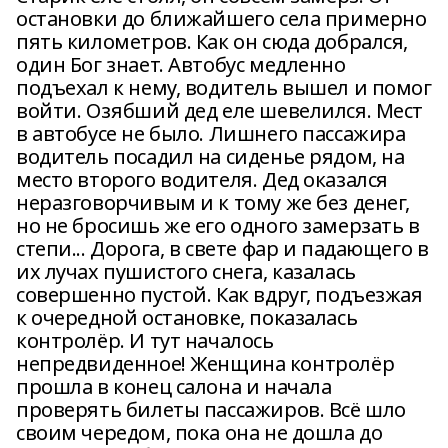
остановки до ближайшего села примерно
пять километров. Как он сюда добрался,
один Бог знает. Автобус медленно
подъехал к нему, водитель вышел и помог
войти. Озябший дед еле шевелился. Мест
в автобусе не было. Лишнего пассажира
водитель посадил на сиденье рядом, на
место второго водителя. Дед оказался
неразговорчивым и к тому же без денег,
но не бросишь же его одного замерзать в
степи... Дорога, в свете фар и падающего в
их лучах пушистого снега, казалась
совершенно пустой. Как вдруг, подъезжая
к очередной остановке, показалась
контролёр. И тут началось
непредвиденное! Женщина контролёр
прошла в конец салона и начала
проверять билеты пассажиров. Всё шло
своим чередом, пока она не дошла до