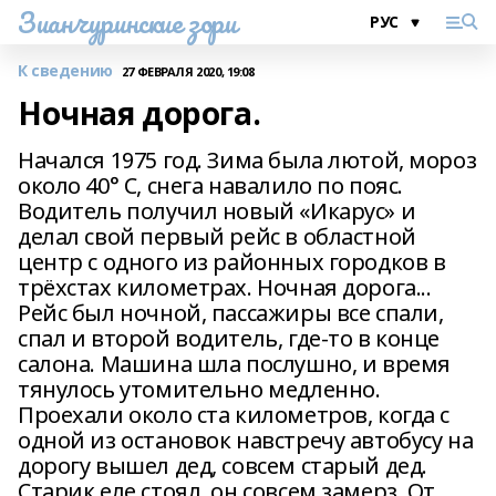
Зианчуринские зори
К сведению
27 ФЕВРАЛЯ 2020, 19:08
Ночная дорога.
Начался 1975 год. Зима была лютой, мороз
около 40° С, снега навалило по пояс.
Водитель получил новый «Икарус» и
делал свой первый рейс в областной
центр с одного из районных городков в
трёхстах километрах. Ночная дорога...
Рейс был ночной, пассажиры все спали,
спал и второй водитель, где-то в конце
салона. Машина шла послушно, и время
тянулось утомительно медленно.
Проехали около ста километров, когда с
одной из остановок навстречу автобусу на
дорогу вышел дед, совсем старый дед.
Старик еле стоял, он совсем замерз. От