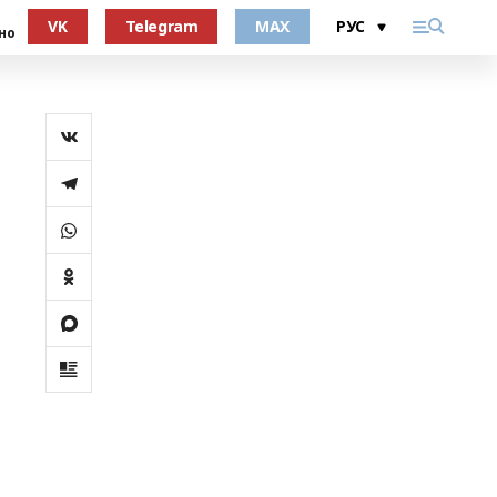
VK
Telegram
MAX
но
м