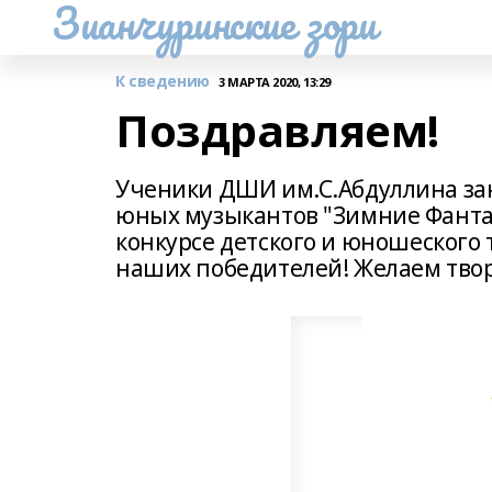
Зианчуринские зори
К сведению
3 МАРТА 2020, 13:29
Поздравляем!
Ученики ДШИ им.С.Абдуллина зан
юных музыкантов "Зимние Фантази
конкурсе детского и юношеского 
наших победителей! Желаем твор