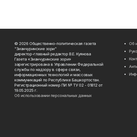
© 2026 Общественно-политическая газета
Об 
"Зианчуринские зори"
Рук
директор-главный редактор В.Е. Куянова
Кон
Газета «Зианчуринские зори»
зарегистрирована в Управлении Федеральной
Ант
службы по надзору в сфере связи,
Инф
информационных технологий и массовых
коммуникаций по Республике Башкортостан.
Регистрационный номер ПИ № ТУ 02 - 01812 от
19.05.2025 г.
Об использовании персональных данных