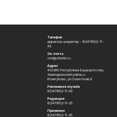
Телефон
директор-редактор - 8(34785)2-11-
45
Эл. почта
zori@ufamts.ru
Адрес
453380 Республика Башкортостан,
Зианчуринский район,с.
Исянгулово, ул.Советская,9.
Рекламная служба
8(34785)2-11-09
Редакция
8(34785)2-11-25
Приемная
8(34785)2-11-45