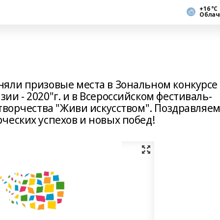
+16 °С
Облач
яли призовые места в Зональном конкурсе
и - 2020"г. и в Всероссийском фестиваль-
творчества "Живи искусством". Поздравляе
ческих успехов и новых побед!