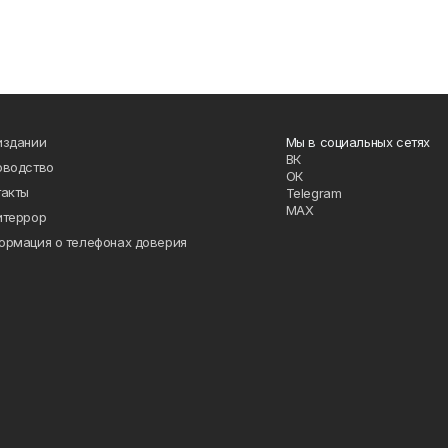
издании
Мы в социальных сетях
ВК
оводство
ОК
такты
Telegram
MAX
итеррор
ормация о телефонах доверия