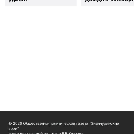
© 2026 Общественно-политическая газета "Зианчуринские
зори"
директор-главный редактор В.Е. Куянова