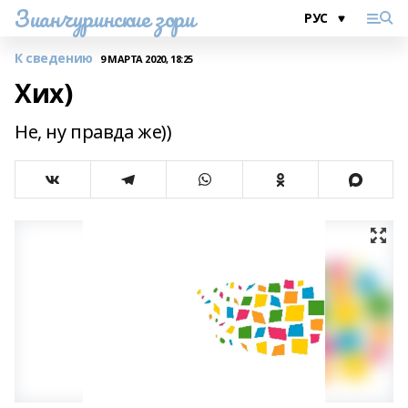
Зианчуринские зори
К сведению
9 МАРТА 2020, 18:25
Хих)
Не, ну правда же))