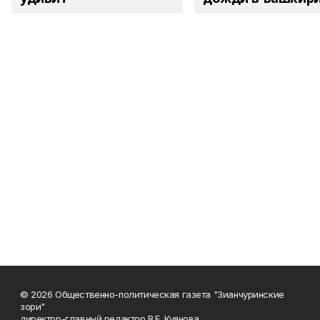
© 2026 Общественно-политическая газета "Зианчуринские
зори"
директор-главный редактор В.Е. Куянова