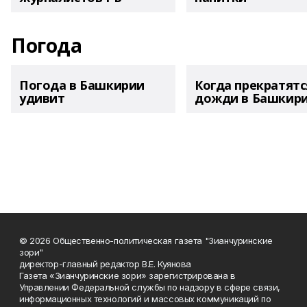
Погода
Погода в Башкирии
Когда прекратятс
удивит
дожди в Башкир
© 2026 Общественно-политическая газета "Зианчуринские
зори"
директор-главный редактор В.Е. Куянова
Газета «Зианчуринские зори» зарегистрирована в
Управлении Федеральной службы по надзору в сфере связи,
информационных технологий и массовых коммуникаций по