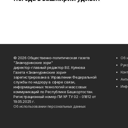
© 2026 Общественно-политическая газета
Об 
"Зианчуринские зори"
Рук
директор-главный редактор В.Е. Куянова
Кон
Газета «Зианчуринские зори»
зарегистрирована в Управлении Федеральной
Ант
службы по надзору в сфере связи,
Инф
информационных технологий и массовых
коммуникаций по Республике Башкортостан.
Регистрационный номер ПИ № ТУ 02 - 01812 от
19.05.2025 г.
Об использовании персональных данных