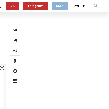
VK
Telegram
MAX
но
т