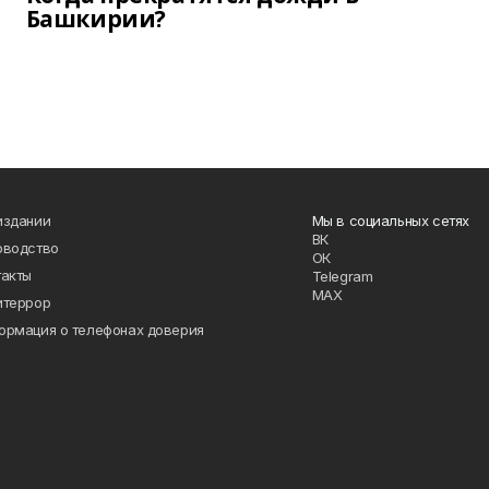
Башкирии?
издании
Мы в социальных сетях
ВК
оводство
ОК
такты
Telegram
MAX
итеррор
ормация о телефонах доверия