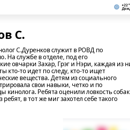
+22 
Дож
в С.
олог С.Дуренков служит в РОВД по
. На службе в отделе, под его
ие овчарки Захар, Грэг и Нэри, каждая из н
 кто-то идет по следу, кто-то ищет
ческие вещества. Детям из социального
рировала свои навыки, четко и по
ы кинолога. Ребята оценили ловкость соба
ребят, в тот же миг захотел себе такого