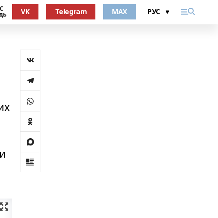
°С
VK
Telegram
MAX
дь
их
ки