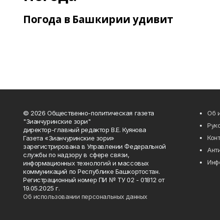
Погода в Башкирии удивит
© 2026 Общественно-политическая газета
Об 
"Зианчуринские зори"
Рук
директор-главный редактор В.Е. Куянова
Кон
Газета «Зианчуринские зори»
зарегистрирована в Управлении Федеральной
Ант
службы по надзору в сфере связи,
Инф
информационных технологий и массовых
коммуникаций по Республике Башкортостан.
Регистрационный номер ПИ № ТУ 02 - 01812 от
19.05.2025 г.
Об использовании персональных данных