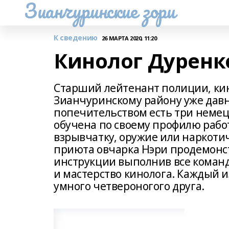
Зианчуринские зори
К сведению
26 МАРТА 2020, 11:20
Кинолог Дуренко
Старший лейтенант полиции, кин
Зианчуринскому району уже давно
попечительством есть три немецк
обучена по своему профилю работы
взрывчатку, оружие или наркоти
приюта овчарка Нэри продемонст
инструкции выполнив все команд
и мастерство кинолога. Каждый из 
умного четвероногого друга.