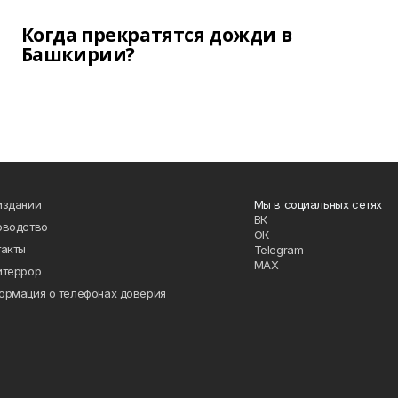
Когда прекратятся дожди в
Башкирии?
издании
Мы в социальных сетях
ВК
оводство
ОК
такты
Telegram
MAX
итеррор
ормация о телефонах доверия