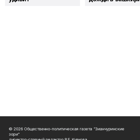
© 2026 Общественно-политическая газета "Зианчуринские
зори"
директор-главный редактор В.Е. Куянова