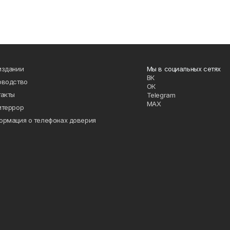
издании
Мы в социальных сетях
ВК
оводство
ОК
такты
Telegram
MAX
итеррор
ормация о телефонах доверия