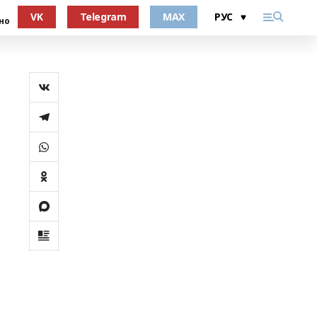
VK
Telegram
MAX
но