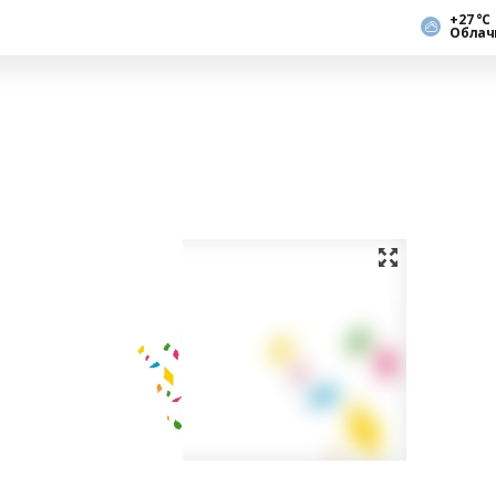
+27 °С
Облач