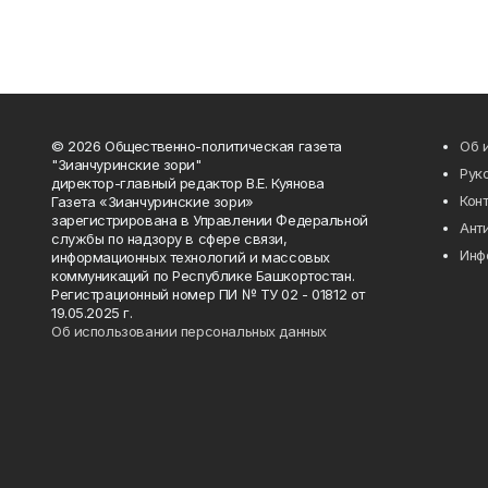
© 2026 Общественно-политическая газета
Об 
"Зианчуринские зори"
Рук
директор-главный редактор В.Е. Куянова
Кон
Газета «Зианчуринские зори»
зарегистрирована в Управлении Федеральной
Ант
службы по надзору в сфере связи,
Инф
информационных технологий и массовых
коммуникаций по Республике Башкортостан.
Регистрационный номер ПИ № ТУ 02 - 01812 от
19.05.2025 г.
Об использовании персональных данных