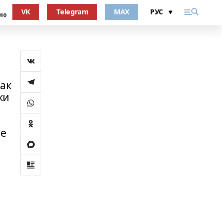
VK
Telegram
MAX
но
ак
ки
ие