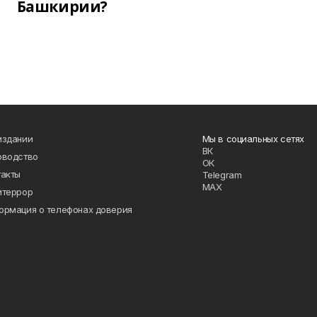
Башкирии?
издании
Мы в социальных сетях
ВК
оводство
ОК
такты
Telegram
MAX
итеррор
ормация о телефонах доверия