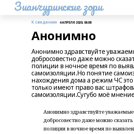
Зианчуринские зори
К сведению
4 АПРЕЛЯ 2020, 06:08
Анонимно
Анонимно здравствуйте уважаем
добросовестно даже можно сказа
полиции в ночное время по выя
самоизоляции.Но понятие самоиз
нахождения дома а режим ЧС это
только имеют право вас штрафова
самоизоляции.Сугубо моё мнение 
Анонимно здравствуйте уважаемые 
добросовестно даже можно сказать
полиции в ночное время по выявл