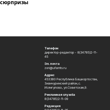
сюрпризы
Телефон
директор-редактор - 8(34785)2-11-
45
Эл. почта
zori@ufamts.ru
Адрес
453380 Республика Башкортостан,
Зианчуринский район,с.
Исянгулово, ул.Советская,9.
Рекламная служба
8(34785)2-11-09
Редакция