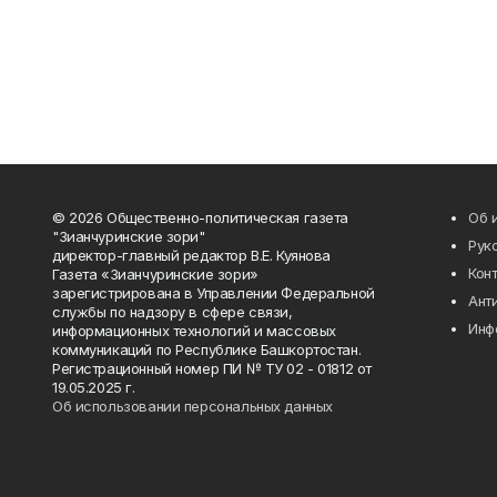
© 2026 Общественно-политическая газета
Об 
"Зианчуринские зори"
Рук
директор-главный редактор В.Е. Куянова
Кон
Газета «Зианчуринские зори»
зарегистрирована в Управлении Федеральной
Ант
службы по надзору в сфере связи,
Инф
информационных технологий и массовых
коммуникаций по Республике Башкортостан.
Регистрационный номер ПИ № ТУ 02 - 01812 от
19.05.2025 г.
Об использовании персональных данных