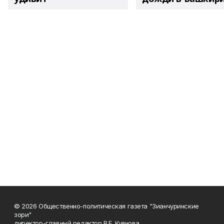
© 2026 Общественно-политическая газета "Зианчуринские
зори"
директор-главный редактор В.Е. Куянова