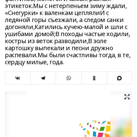
этикеток.Мы с нетерпеньем зиму ждали,
«Снегурки» к валенкам цеплялиИ с
ледяной горы съезжали, а следом санки
догоняли,Катились кучею-малой и шли с
ушибами домой;В походы частые ходили,
костры из веток разводили,В золе
картошку выпекали и песни дружно
распевали.Мы были счастливы тогда, в те,
сердцу милые, года.