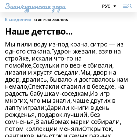
Зианчуринские зори
К сведению
13 АПРЕЛЯ 2020, 16:05
Наше детство...
Мы пили воду из-под крана, ситро — из
одного стакана,Гудрон жевали, взяв на
стройке, искали что-то на
помойке,Сосульки по весне сбивали,
лизали и хрустя съедали.Мы, двор на
двор, дрались, бывало и доставалось нам
немало,Спектакли ставили в беседке, на
радость бабушкам-соседкам,Из игр
многих, что мы знали, чаще других в
лапту играли;Дарили книги в день
рожденья, подарок лучший, без
сомненья,В альбомах марки собирали,
потом коллекции менялиОткрыток,
фантиков, монеток и самых разных