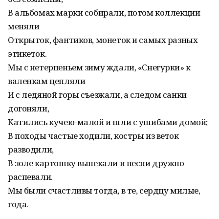
В альбомах марки собирали, потом коллекции
меняли
Открыток, фантиков, монеток и самых разных
этикеток.
Мы с нетерпеньем зиму ждали, «Снегурки» к
валенкам цепляли
И с ледяной горы съезжали, а следом санки
догоняли,
Катились кучею-малой и шли с ушибами домой;
В походы частые ходили, костры из веток
разводили,
В золе картошку выпекали и песни дружно
распевали.
Мы были счастливы тогда, в те, сердцу милые,
года.