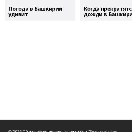
Погода в Башкирии
Когда прекратятс
удивит
дожди в Башкир
© 2026 Общественно-политическая газета "Зианчуринские