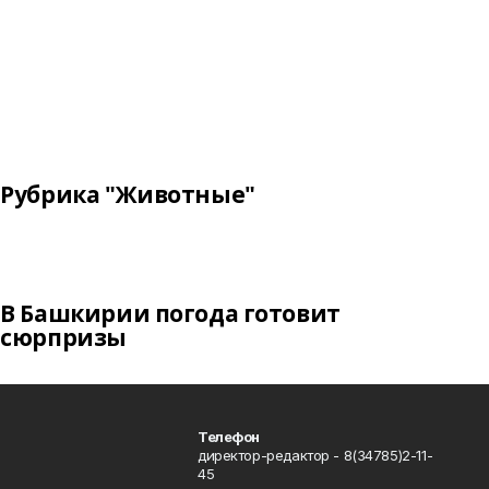
Рубрика "Животные"
В Башкирии погода готовит
сюрпризы
Телефон
директор-редактор - 8(34785)2-11-
45