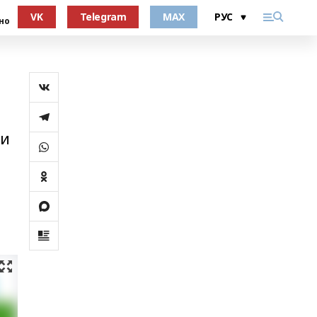
VK
Telegram
MAX
но
ни