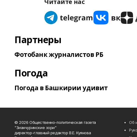
Читайте нас
Партнеры
Фотобанк журналистов РБ
Погода
Погода в Башкирии удивит
© 2026 Общественно-политическая газета
Об 
"Зианчуринские зори"
Рук
директор-главный редактор В.Е. Куянова