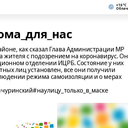
+16 °С
Облач
ома_для_нас
йоне, как сказал Глава Администрации МР
 жителя с подозрением на коронавирус. О
ционном отделении ИЦРБ. Состояние у них
тных лиц установлен, все они получили
людении режима самоизоляции и о мерах
уринский#наулицу_только_в_маске