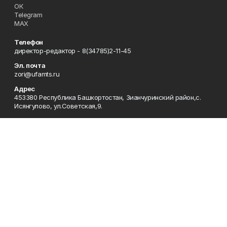
ОК
Telegram
MAX
Телефон
директор-редактор - 8(34785)2-11-45
Эл. почта
zori@ufamts.ru
Адрес
453380 Республика Башкортостан, Зианчуринский район,с.
Исянгулово, ул.Советская,9.
Рекламная служба
8(34785)2-11-09
Редакция
8(34785)2-11-25
Приемная
8(34785)2-11-45
Отдел кадров
2-11-89