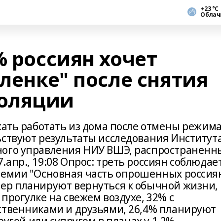
+23 °С
Облач
% россиян хочет
аленке" после снятия
оляции
жать работать из дома после отмены режим
ьствуют результаты исследования Институт
ного управления НИУ ВШЭ, распространенн
апр., 19:08 Опрос: треть россиян соблюдае
демии "Основная часть опрошенных россия
ер планируют вернуться к обычной жизни,
прогулке на свежем воздухе, 32% с
ственниками и друзьями, 26,4% планируют