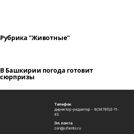
Рубрика "Животные"
В Башкирии погода готовит
сюрпризы
Телефон
директор-редактор - 8(34785)2-11-
45
Эл. почта
zori@ufamts.ru