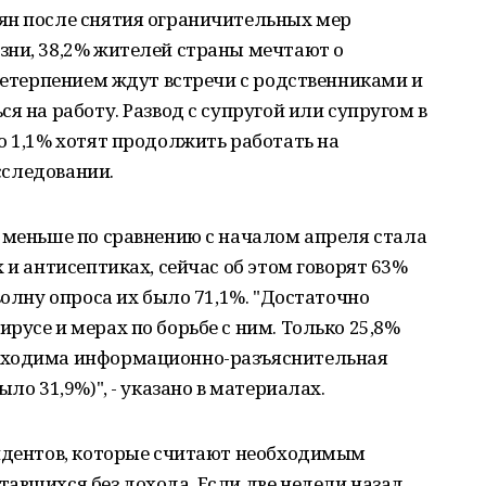
ян после снятия ограничительных мер
зни, 38,2% жителей страны мечтают о
 нетерпением ждут встречи с родственниками и
я на работу. Развод с супругой или супругом в
о 1,1% хотят продолжить работать на
исследовании.
 меньше по сравнению с началом апреля стала
 и антисептиках, сейчас об этом говорят 63%
волну опроса их было 71,1%. "Достаточно
русе и мерах по борьбе с ним. Только 25,8%
бходима информационно-разъяснительная
ло 31,9%)", - указано в материалах.
ондентов, которые считают необходимым
авшихся без дохода. Если две недели назад