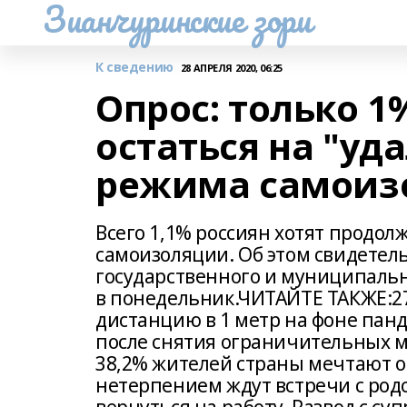
Зианчуринские зори
К сведению
28 АПРЕЛЯ 2020, 06:25
Опрос: только 1
остаться на "уд
режима самоиз
Всего 1,1% россиян хотят продол
самоизоляции. Об этом свидетел
государственного и муниципаль
в понедельник.ЧИТАЙТЕ ТАКЖЕ:27.
дистанцию в 1 метр на фоне пан
после снятия ограничительных м
38,2% жителей страны мечтают о 
нетерпением ждут встречи с род