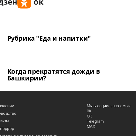
Рубрика "Еда и напитки"
Когда прекратятся дожди в
Башкирии?
издании
Мы в социальных сетях
ВК
оводство
ОК
такты
Telegram
MAX
итеррор