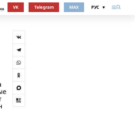
VK
Telegram
MAX
но
а
а
ые
т
н