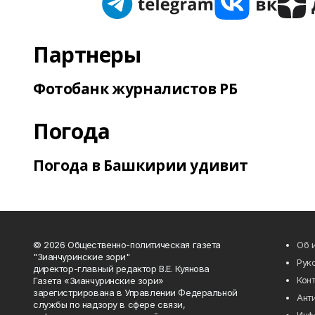
Партнеры
Фотобанк журналистов РБ
Погода
Погода в Башкирии удивит
© 2026 Общественно-политическая газета
Об 
"Зианчуринские зори"
Рук
директор-главный редактор В.Е. Куянова
Кон
Газета «Зианчуринские зори»
зарегистрирована в Управлении Федеральной
Ант
службы по надзору в сфере связи,