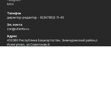
MAX
Телефон
директор-редактор - 8(34785)2-11-45
Эл. почта
zori@ufamts.ru
Адрес
453380 Республика Башкортостан, Зианчуринский район,с.
Исянгулово, ул.Советская,9.
Рекламная служба
8(34785)2-11-09
Редакция
8(34785)2-11-25
Приемная
8(34785)2-11-45
Отдел кадров
2-11-89