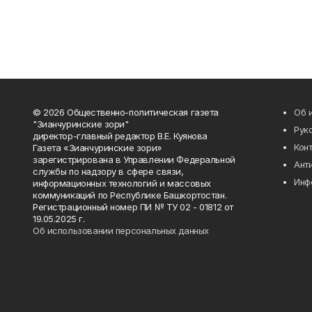
© 2026 Общественно-политическая газета
Об 
"Зианчуринские зори"
Рук
директор-главный редактор В.Е. Куянова
Кон
Газета «Зианчуринские зори»
зарегистрирована в Управлении Федеральной
Ант
службы по надзору в сфере связи,
Инф
информационных технологий и массовых
коммуникаций по Республике Башкортостан.
Регистрационный номер ПИ № ТУ 02 - 01812 от
19.05.2025 г.
Об использовании персональных данных