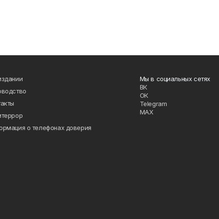
издании
Мы в социальных сетях
ВК
оводство
ОК
такты
Telegram
MAX
итеррор
ормация о телефонах доверия