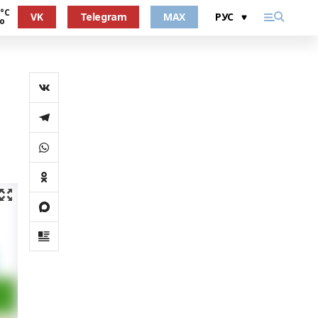
 °С
VK
Telegram
MAX
о