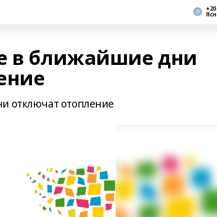
+20
Ясн
е в ближайшие дни
ение
ни отключат отопление