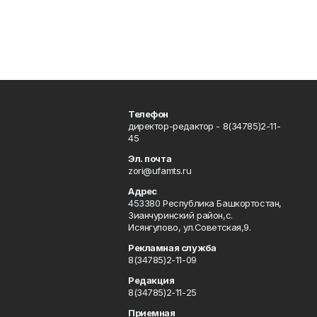
Телефон
директор-редактор - 8(34785)2-11-
45
Эл. почта
zori@ufamts.ru
Адрес
453380 Республика Башкортостан,
Зианчуринский район,с.
Исянгулово, ул.Советская,9.
Рекламная служба
8(34785)2-11-09
Редакция
8(34785)2-11-25
Приемная