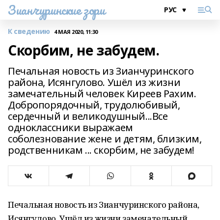
Зианчуринские зори
К сведению
4 МАЯ 2020, 11:30
Скорбим, не забудем.
Печальная новость из Зианчуринского
района, Исянгулово. Ушёл из жизни
замечательный человек Киреев Рахим.
Добропорядочный, трудолюбивый,
сердечный и великодушный...Все
одноклассники выражаем
соболезнование жене и детям, близким,
родственникам ... скорбим, не забудем!
Печальная новость из Зианчуринского района,
Исянгулово. Ушёл из жизни замечательный